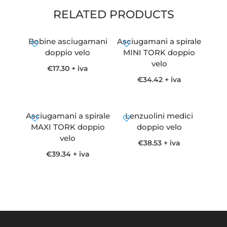
RELATED PRODUCTS
Bobine asciugamani
Asciugamani a spirale
doppio velo
MINI TORK doppio
velo
€
17.30
+ iva
€
34.42
+ iva
Asciugamani a spirale
Lenzuolini medici
MAXI TORK doppio
doppio velo
velo
€
38.53
+ iva
€
39.34
+ iva