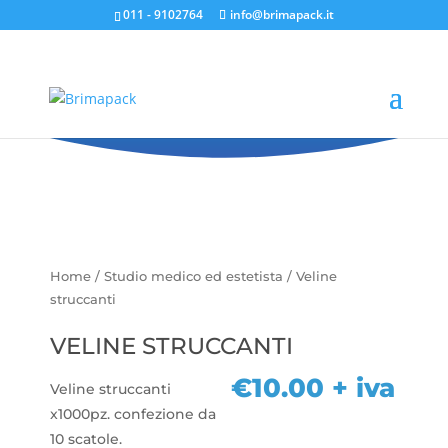
011 - 9102764
info@brimapack.it
Veline struccanti
Home
/
Studio medico ed estetista
/ Veline
struccanti
VELINE STRUCCANTI
€
10.00
+ iva
Veline struccanti
x1000pz. confezione da
10 scatole.