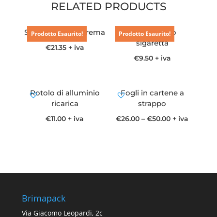
RELATED PRODUCTS
Spago spoletta crema
Spago ritorto
Prodotto Esaurito!
Prodotto Esaurito!
sigaretta
€
21.35
+ iva
€
9.50
+ iva
Rotolo di alluminio
Fogli in cartene a
ricarica
strappo
€
11.00
+ iva
€
26.00
–
€
50.00
+ iva
Brimapack
Via Giacomo Leopardi, 2c