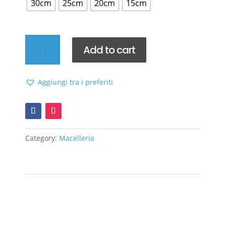
30cm
25cm
20cm
15cm
Spiedi
Add to cart
quantity
Aggiungi tra i preferiti
Category:
Macelleria