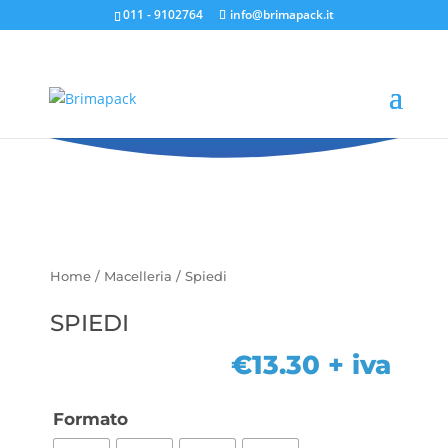
011 - 9102764
info@brimapack.it
Spiedi
Home
/
Macelleria
/ Spiedi
SPIEDI
€
13.30
+ iva
Formato