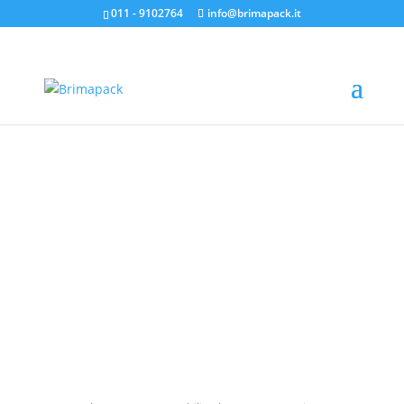
011 - 9102764
info@brimapack.it
Shopper Mater Bi