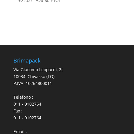
€
22.00
–
€
24.60
+ iva
Brimapack
Via Giacomo Leopardi, 2c
10034, Chivasso (TO)
P.IVA: 10264800011
Telefono :
011 - 9102764
Fax :
011 - 9102764
Email :