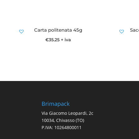
Carta politenata 45g
Sac
€
35.25
+ iva
Brimapack
Via Giacomo Leopardi, 2c
10034, Chivasso (TO)
P.IVA: 10264800011