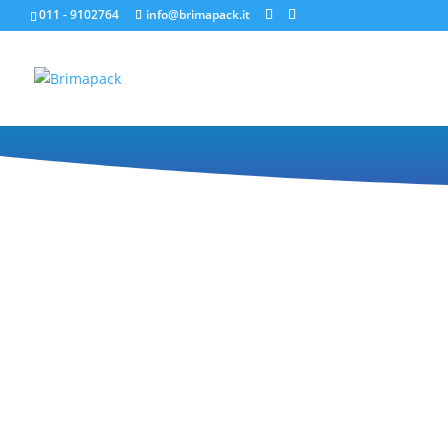
011 - 9102764
info@brimapack.it