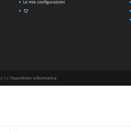
Le mie configurazioni
red by
TeamWare Informatica