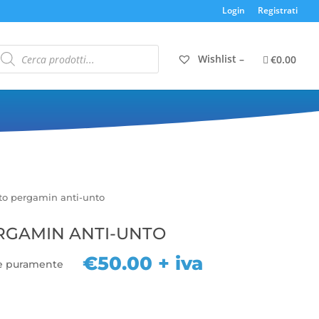
Login
Registrati
roducts
earch
Wishlist –
€0.00
o
to pergamin anti-unto
RGAMIN ANTI-UNTO
€
50.00
+ iva
 è puramente