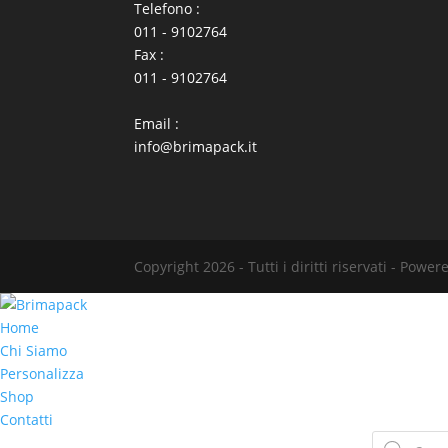
Telefono :
011 - 9102764
Fax :
011 - 9102764
Email :
info@brimapack.it
Copyright 2026 - Tutti i diritti riservati - Powe
Home
Chi Siamo
Personalizza
Shop
Contatti
Products