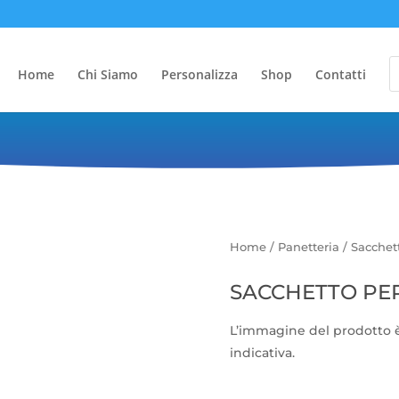
P
s
Home
Chi Siamo
Personalizza
Shop
Contatti
Sacchetto pergamin anti-unt
Home
/
Panetteria
/ Sacchet
SACCHETTO PE
L’immagine del prodotto
indicativa.