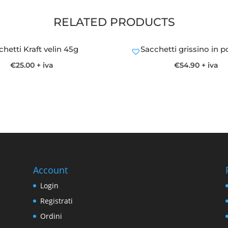
RELATED PRODUCTS
chetti Kraft velin 45g
Sacchetti grissino in p
€
25.00
+ iva
€
54.90
+ iva
Account
Login
Registrati
Ordini