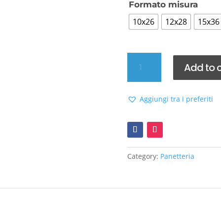
Formato misura
10x26
12x28
15x36
Sacchetto
Add to c
pergamin
anti-
unto
Aggiungi tra i preferiti
quantity
Category:
Panetteria