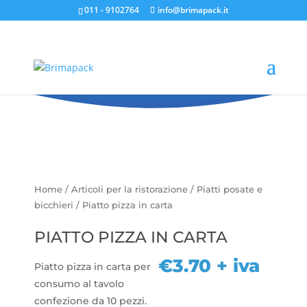
011 - 9102764
info@brimapack.it
Piatto pizza in carta
Home
/
Articoli per la ristorazione
/
Piatti posate e
bicchieri
/ Piatto pizza in carta
PIATTO PIZZA IN CARTA
€
3.70
+ iva
Piatto pizza in carta per
consumo al tavolo
confezione da 10 pezzi.