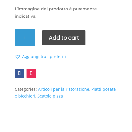
L’immagine del prodotto è puramente
indicativa.
Piatto
Add to cart
pizza
in
carta
Aggiungi tra i preferiti
quantity
Categories:
Articoli per la ristorazione
,
Piatti posate
e bicchieri
,
Scatole pizza