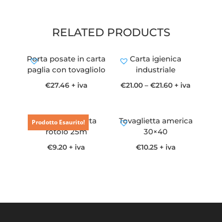
RELATED PRODUCTS
Porta posate in carta
Carta igienica
paglia con tovagliolo
industriale
€
27.46
+ iva
€
21.00
–
€
21.60
+ iva
Tovaglia in carta
Tovaglietta america
Prodotto Esaurito!
rotolo 25m
30×40
€
9.20
+ iva
€
10.25
+ iva