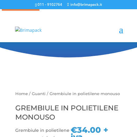
011 - 9102764
info@brimapack.it
Prodotto Esaurito!
Grembiule in
polietilene monouso
Home
/
Guanti
/ Grembiule in polietilene monouso
GREMBIULE IN POLIETILENE
MONOUSO
€
34.00
+
Grembiule in polietilene