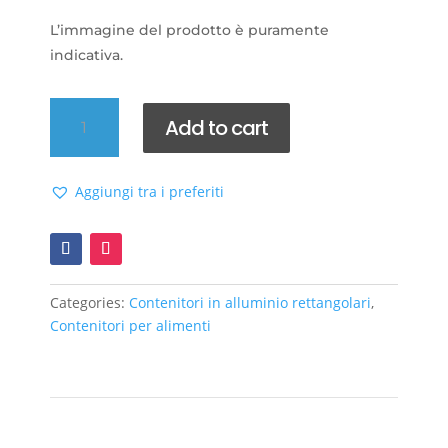
L’immagine del prodotto è puramente
indicativa.
Formine
Add to cart
alluminio
R45
quantity
Aggiungi tra i preferiti
Categories:
Contenitori in alluminio rettangolari
,
Contenitori per alimenti