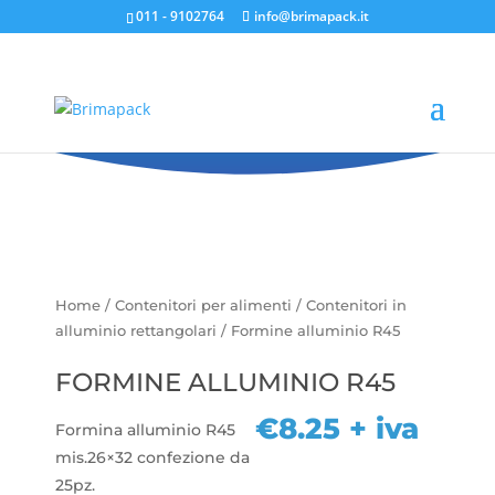
011 - 9102764
info@brimapack.it
Formine alluminio R45
Home
/
Contenitori per alimenti
/
Contenitori in
alluminio rettangolari
/ Formine alluminio R45
FORMINE ALLUMINIO R45
€
8.25
+ iva
Formina alluminio R45
mis.26×32 confezione da
25pz.