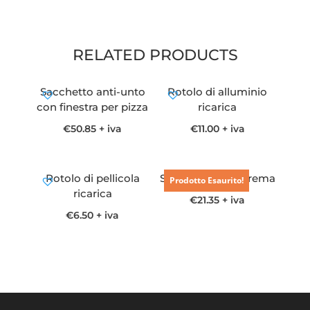
RELATED PRODUCTS
Sacchetto anti-unto
Rotolo di alluminio
con finestra per pizza
ricarica
€
50.85
+ iva
€
11.00
+ iva
Rotolo di pellicola
Spago spoletta crema
Prodotto Esaurito!
ricarica
€
21.35
+ iva
€
6.50
+ iva