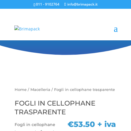
011 - 9102764
info@brimapack.it
Fogli in cellophane
trasparente
Home
/
Macelleria
/ Fogli in cellophane trasparente
FOGLI IN CELLOPHANE
TRASPARENTE
€
53.50
+ iva
Fogli in cellophane