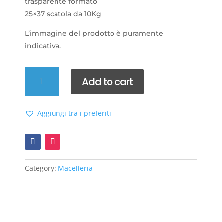
trasparente formato
25×37 scatola da 10Kg
L’immagine del prodotto è puramente
indicativa.
Fogli
Add to cart
in
cellophane
trasparente
Aggiungi tra i preferiti
quantity
Category:
Macelleria