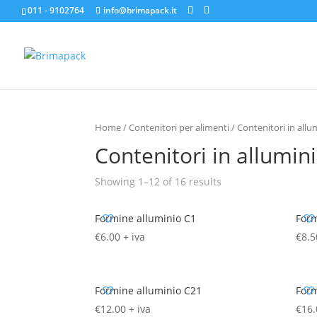
011 - 9102764
info@brimapack.it
Home
/
Contenitori per alimenti
/ Contenitori in allu
Contenitori in allumin
Showing 1–12 of 16 results
Formine alluminio C1
Form
€
6.00
+ iva
€
8.5
Formine alluminio C21
Form
€
12.00
+ iva
€
16.