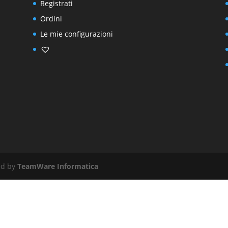
Registrati
Ordini
Le mie configurazioni
red by
TeamWare Informatica