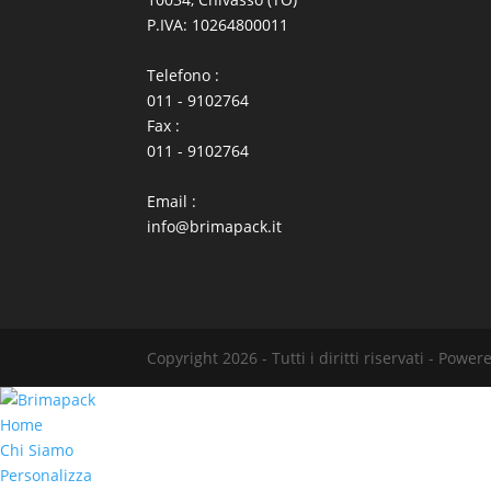
P.IVA: 10264800011
Telefono :
011 - 9102764
Fax :
011 - 9102764
Email :
info@brimapack.it
Copyright 2026 - Tutti i diritti riservati - Powe
Home
Chi Siamo
Personalizza