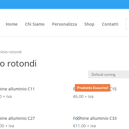
P
s
Home
Chi Siamo
Personalizza
Shop
Contatti
minio rotondi
io rotondi
Prodotto Esaurito!
ine alluminio C11
Formine alluminio C15
0
+ iva
€
6.00
+ iva
ine alluminio C27
Formine alluminio C33
00
+ iva
€
11.00
+ iva