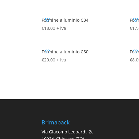
Formine alluminio C34
Form
€
18.00
+ iva
€
17.
Formine alluminio C50
Form
€
20.00
+ iva
€
8.0
Brimapack
Via Giacomo Leopardi, 2c
10034, Chivasso (TO)