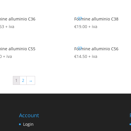
ine alluminio C36
Formine alluminio C38
63
+ iva
€
19.00
+ iva
ine alluminio C55
Formine alluminio C56
0
+ iva
€
14.50
+ iva
1
2
→
Account
Login